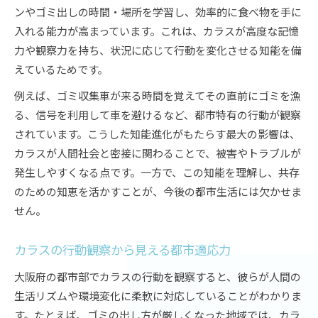
カラスの行動パターンが都市生活に及ぼす影響
ンやゴミ出しの時間・場所を学習し、効率的に食べ物を手に
カラスの餌探し行動と都市部での知能活用
入れる能力が高まっています。これは、カラスが高度な記憶
低空飛行やゴミ荒らしに見るカラスの特徴
力や観察力を持ち、状況に応じて行動を変化させる知能を備
カラスが頭上を通る理由とその意味を考察
えているためです。
都市のカラス行動から読み解く共存課題
例えば、ゴミ収集車が来る時間を覚えてその直前にゴミを漁
カラスと人間の距離感の保ち方とは
る、信号を利用して車を避けるなど、都市特有の行動が観察
カラスとの適切な距離感を保つ工夫と知識
されています。こうした知能進化がもたらす最大の影響は、
カラスが人間社会と密接に関わることで、被害やトラブルが
カラスに狙われやすい人の特徴と対応策
発生しやすくなる点です。一方で、この知能を理解し、共存
カラスの知能を理解した行動で被害を予防
のための知恵を活かすことが、今後の都市生活には欠かせま
人間とカラスの境界線を守る生活術
せん。
カラスから身を守るための知能活用法
カラスの特徴から見る共存のヒント
カラスの行動観察から見える都市適応力
カラスの体の特徴が都市共存のヒントに
大阪府の都市部でカラスの行動を観察すると、彼らが人間の
カラスの食性と都市環境での生き方を探る
生活リズムや環境変化に柔軟に対応していることがわかりま
カラスの住む場所と共生環境の条件
す。たとえば、ゴミの出し方が厳しくなった地域では、カラ