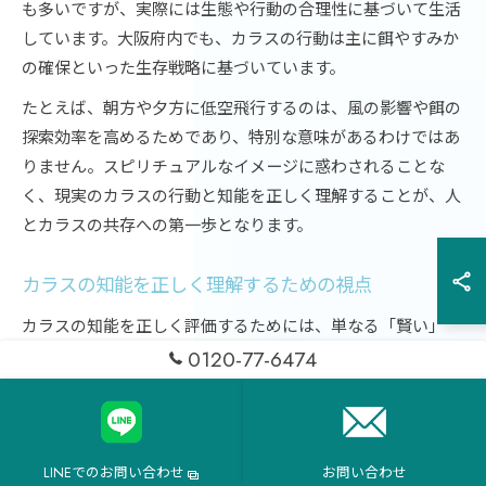
も多いですが、実際には生態や行動の合理性に基づいて生活
しています。大阪府内でも、カラスの行動は主に餌やすみか
の確保といった生存戦略に基づいています。
たとえば、朝方や夕方に低空飛行するのは、風の影響や餌の
探索効率を高めるためであり、特別な意味があるわけではあ
りません。スピリチュアルなイメージに惑わされることな
く、現実のカラスの行動と知能を正しく理解することが、人
とカラスの共存への第一歩となります。
カラスの知能を正しく理解するための視点
カラスの知能を正しく評価するためには、単なる「賢い」
「ずる賢い」といった印象だけでなく、記憶力や学習能力、
0120-77-6474
社会性など多角的な視点が必要です。大阪府では都市環境に
適応し、人間の活動パターンを観察しながら行動を変化させ
るカラスが増えています。
LINEでのお問い合わせ
お問い合わせ
具体的には、曜日ごとのゴミ収集日を覚えて行動する、人間