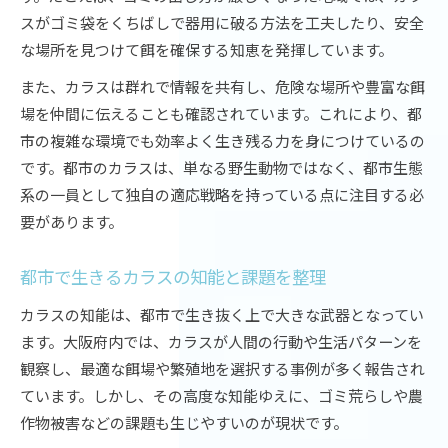
カラスの特徴を踏まえた被害防止策の考察
スがゴミ袋をくちばしで器用に破る方法を工夫したり、安全
カラスの知能と共存策の関係性を解説
な場所を見つけて餌を確保する知恵を発揮しています。
誤解されがちなカラスの能力と実態
また、カラスは群れで情報を共有し、危険な場所や豊富な餌
カラスに関する迷信と科学的知能の実態
場を仲間に伝えることも確認されています。これにより、都
市の複雑な環境でも効率よく生き残る力を身につけているの
スピリチュアルなイメージと現実のカラス能力
です。都市のカラスは、単なる野生動物ではなく、都市生態
カラスの知能を正しく理解するための視点
系の一員として独自の適応戦略を持っている点に注目する必
誤解されやすいカラスの特徴と本当の姿
要があります。
大阪府でよく聞くカラスの噂と事実の違い
都市で生きるカラスの知能と課題を整理
カラスの知能は、都市で生き抜く上で大きな武器となってい
ます。大阪府内では、カラスが人間の行動や生活パターンを
観察し、最適な餌場や繁殖地を選択する事例が多く報告され
ています。しかし、その高度な知能ゆえに、ゴミ荒らしや農
作物被害などの課題も生じやすいのが現状です。