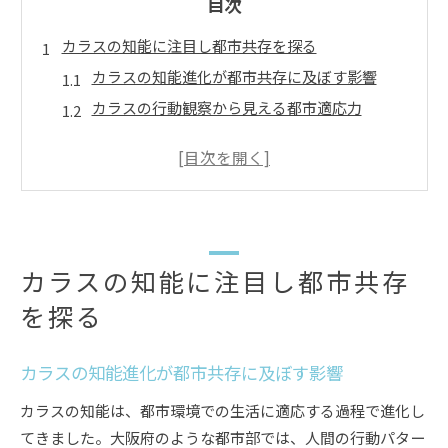
目次
カラスの知能に注目し都市共存を探る
カラスの知能進化が都市共存に及ぼす影響
カラスの行動観察から見える都市適応力
都市で生きるカラスの知能と課題を整理
カラスの知能が都市生態系にもたらす役割
大阪府でカラスと共存するための基本視点
驚くべきカラスの記憶力と大阪府での適応
カラスの記憶力が大阪の都市環境に活きる理由
カラスの知能に注目し都市共存
カラスが人間を識別し続ける知能の仕組み
を探る
カラスの記憶と大阪府で見られる行動の関係
カラスはなぜ都市で問題解決が得意なのか
カラスの知能進化が都市共存に及ぼす影響
都市生活に順応するカラスの知能の特徴
カラスの知能は、都市環境での生活に適応する過程で進化し
都市生活に影響を与えるカラスの行動パターン
てきました。大阪府のような都市部では、人間の行動パター