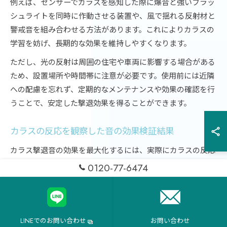
例えば、センサーでカラスを感知した際に爆音と強いフラッ
シュライトを同時に作動させる装置や、風で揺れる反射材と
警戒音を組み合わせる方法があります。これによりカラスの
学習を妨げ、長期的な効果を維持しやすくなります。
ただし、光の反射は周囲の住宅や車両に影響する場合がある
ため、設置場所や時間帯に注意が必要です。使用前には近隣
への配慮を忘れず、定期的なメンテナンスや効果の確認を行
うことで、安定した撃退効果を得ることができます。
カラスの反応を観察した音の効果検証結果
カラス撃退音の効果を最大化するには、実際にカラスの反応
を観察しながら運用することが不可欠です。多くの利用者が
0120-77-6474
「最初は撃退音でカラスが離れたが、数日後には戻ってき
た」「音の種類を変えたら再び効果があった」といった体験
を報告しています。
LINEでのお問い合わせ
お問い合わせ
このように、カラスは同じ音に慣れる傾向が強いため、撃退