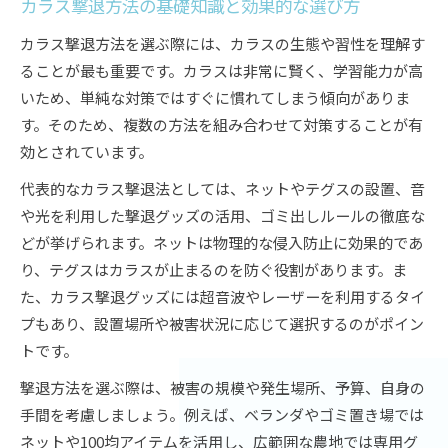
カラス撃退方法の基礎知識と効果的な選び方
カラスが嫌がる環境作りと日常でできる実践法
カラス撃退方法を選ぶ際には、カラスの生態や習性を理解す
カラス撃退には複数の方法を組み合わせる
ることが最も重要です。カラスは非常に賢く、学習能力が高
ベランダや畑で役立つカラス対策術
いため、単純な対策ではすぐに慣れてしまう傾向がありま
ベランダで使えるカラス撃退グッズ活用法
す。そのため、複数の方法を組み合わせて対策することが有
畑の作物を守るカラス撃退方法の実践例
効とされています。
カラスが寄り付かない空間づくりの工夫
代表的なカラス撃退法としては、ネットやテグスの設置、音
カラス撃退テグスやネット設置のポイント
や光を利用した撃退グッズの活用、ゴミ出しルールの徹底な
カラス被害を防ぐ日々のメンテナンス方法
どが挙げられます。ネットは物理的な侵入防止に効果的であ
カラスの習性を活かした新しい撃退法
り、テグスはカラスが止まるのを防ぐ役割があります。ま
カラスの学習能力を利用した撃退方法のコツ
た、カラス撃退グッズには超音波やレーザーを利用するタイ
プもあり、設置場所や被害状況に応じて選択するのがポイン
音や光を使った最新カラス撃退テクニック
トです。
カラス撃退レーザーや超音波の効果的な使い方
撃退方法を選ぶ際は、被害の規模や発生場所、予算、自身の
カラスが苦手な色や動きの活用アイデア
手間を考慮しましょう。例えば、ベランダやゴミ置き場では
カラス撃退方法を実験しながら効果を検証
ネットや100均アイテムを活用し、広範囲な農地では専用グ