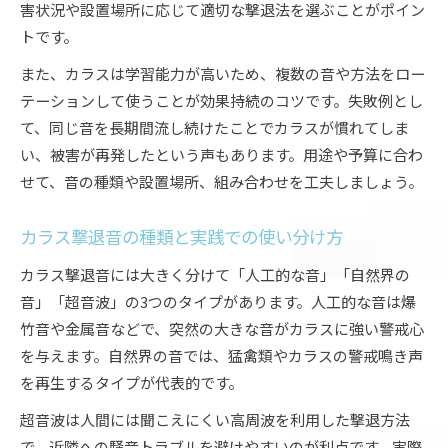
害状況や設置場所に応じて適切な撃退法を選ぶことがポイン
トです。
また、カラスは学習能力が高いため、複数の音や方法をロー
テーションして使うことが効果持続のコツです。失敗例とし
て、同じ音を長期間流し続けたことでカラスが慣れてしま
い、被害が再発したという声もあります。用途や予算に合わ
せて、音の種類や設置場所、組み合わせを工夫しましょう。
カラス撃退音の種類と実践での使い分け方
カラス撃退音には大きく分けて「人工的な音」「自然界の
音」「超音波」の3つのタイプがあります。人工的な音は爆
竹音や金属音などで、突然の大きな音がカラスに強い警戒心
を与えます。自然界の音では、猛禽類やカラスの警戒鳴き声
を再生するタイプが代表的です。
超音波は人間には聞こえにくい高周波を利用した撃退方法
で、近隣への騒音トラブルを避けやすいのが利点です。実際