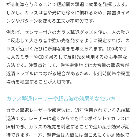
がる刺激を与えることで短期間の撃退に効果を発揮します。
しかし、カラスは音や光にも徐々に慣れるため、設置タイミ
ングやパターンを変える工夫が不可欠です。
例えば、センサー付きのカラス撃退グッズを使い、人の動き
に反応して大きな音や強い光を発するように設定すれば、カ
ラスが近づくたびに新鮮な驚きを与えられます。100均で手
に入るミラーやCDを吊るして反射光を利用するのも手軽な
方法です。注意点として、住宅密集地では大音量の撃退音が
近隣トラブルにつながる場合があるため、使用時間帯や設置
場所を考慮することが大切です。
カラス撃退レーザーや超音波の効果的な使い方
カラス撃退レーザーや超音波は、近年注目されている先端撃
退法です。レーザーは遠くからでもピンポイントでカラスに
照射でき、カラスの視覚を刺激することで追い払う効果が期
待できます。一方、超音波は人間には聞こえにくい周波数で