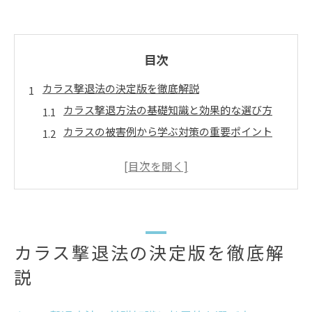
目次
カラス撃退法の決定版を徹底解説
カラス撃退方法の基礎知識と効果的な選び方
カラスの被害例から学ぶ対策の重要ポイント
最新のカラス撃退法とそのメリット・デメリッ
ト
カラス撃退グッズの活用法と選び方のコツ
カラスを寄せ付けない方法と実践例を紹介
賢いカラスに効く環境作りの工夫
カラス撃退法の決定版を徹底解
カラスの習性を逆手に取る環境改善アイデア
説
カラス被害を減らす庭や畑の安全対策方法
カラスに学習されにくい撃退方法の工夫