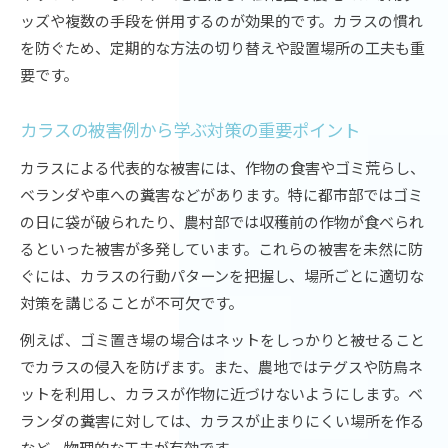
カラスが嫌がる方法と音の効果を検証
ッズや複数の手段を併用するのが効果的です。カラスの慣れ
カラスが避ける音の特徴と撃退方法の選び方
を防ぐため、定期的な方法の切り替えや設置場所の工夫も重
カラス撃退音の種類と実践での使い分け方
要です。
カラスよけ音グッズの効果を徹底比較
カラスに効く音と光の組み合わせ撃退法
カラスの被害例から学ぶ対策の重要ポイント
カラスの反応を観察した音の効果検証結果
カラスによる代表的な被害には、作物の食害やゴミ荒らし、
予算別で選ぶカラス撃退テクニック集
ベランダや車への糞害などがあります。特に都市部ではゴミ
コストを抑えたカラス撃退方法の実践例
の日に袋が破られたり、農村部では収穫前の作物が食べられ
るといった被害が多発しています。これらの被害を未然に防
100均で揃えるカラス撃退グッズと選び方
ぐには、カラスの行動パターンを把握し、場所ごとに適切な
オンラインショップで買えるカラス対策アイテ
対策を講じることが不可欠です。
ム
カラス撃退にかかる予算別のおすすめ方法
例えば、ゴミ置き場の場合はネットをしっかりと被せること
でカラスの侵入を防げます。また、農地ではテグスや防鳥ネ
カラス撃退方法を安く効果的に行うポイント
ットを利用し、カラスが作物に近づけないようにします。ベ
ランダの糞害に対しては、カラスが止まりにくい場所を作る
など、物理的な工夫が有効です。