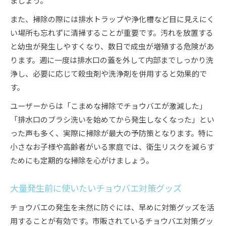
ましょう。
また、掃除の際には排水トラップや浄化槽など目に見えにく
い場所も忘れずに清掃することが重要です。汚れを放置する
と幼虫が発生しやすくなり、数日で成虫が増殖する危険があ
ります。週に一度は排水口の蓋を外して内部までしっかり洗
浄し、必要に応じて殺虫剤や洗浄剤を併用すると効果的で
す。
ユーザーからは「こまめな掃除でチョウバエが激減した」
「排水口のブラシ洗いを始めてから発生しなくなった」とい
った声も多く、実際に掃除が最大の予防策となります。特に
小さなお子様や高齢者がいる家庭では、衛生リスクを減らす
ためにも定期的な掃除を心がけましょう。
大量発生前に使いたいチョウバエ対策グッズ
チョウバエの発生を未然に防ぐには、早めに対策グッズを活
用することが有効です。市販されているチョウバエ対策グッ