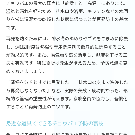
チョウバエの最大の弱点は「乾燥」と「高温」にあります。
湿気と汚れを好むため、排水口や浴室、キッチンなどの水回
りを常に清潔かつ乾燥した状態に保つことが再発防止の基本
です。
再発を防ぐためには、排水溝のぬめりやゴミをこまめに除去
し、週1回程度は熱湯や専用洗浄剤で徹底的に洗浄すること
が効果的です。また、換気扇や窓を活用し、湿度を下げる工
夫も有効です。特に夏場は発生が増えるため、予防意識を高
めておきましょう。
「清掃を怠るとすぐに再発した」「排水口の奥まで洗浄した
ら再発しなくなった」など、実際の失敗・成功例からも、継
続的な管理の重要性が伺えます。家族全員で協力し、習慣化
することが再発防止のコツです。
身近な道具でできるチョウバエ予防の裏技
チョウバエ予防には、家庭にある道具を活用した裏技も効果