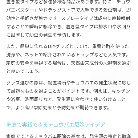
置き型タイプなど多種多様な商品があります。特に「チョウ
バエバスター」やドラッグストアで入手できる殺虫剤は、即
効性と手軽さが魅力です。スプレータイプは成虫に直接噴射
することで瞬時に駆除でき、置き型タイプは排水口や水回り
に設置して幼虫の発生を予防します。
また、簡単に作れるDIYグッズとしては、重曹と酢を使った
洗浄や、ネットで紹介されているトラップなども人気です。
家庭の安全を重視する場合は、天然由来成分の忌避剤を選ぶ
と良いでしょう。
グッズ選びの際は、設置場所やチョウバエの発生状況に応じ
て最適なものを選ぶことがポイントです。例えば、キッチン
や浴室、洗面周りなど、発生源に合わせて使い分けること
で、より高い駆除効果と予防効果が期待できます。
家庭で実践できるチョウバエ駆除アイデア
家庭でできるチョウバエ駆除の基本は、発生源の特定と徹底