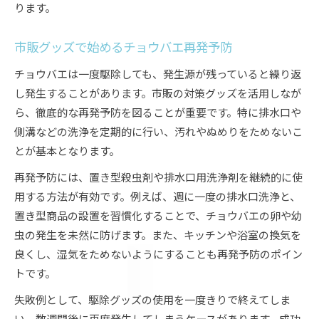
ります。
市販グッズで始めるチョウバエ再発予防
チョウバエは一度駆除しても、発生源が残っていると繰り返
し発生することがあります。市販の対策グッズを活用しなが
ら、徹底的な再発予防を図ることが重要です。特に排水口や
側溝などの洗浄を定期的に行い、汚れやぬめりをためないこ
とが基本となります。
再発予防には、置き型殺虫剤や排水口用洗浄剤を継続的に使
用する方法が有効です。例えば、週に一度の排水口洗浄と、
置き型商品の設置を習慣化することで、チョウバエの卵や幼
虫の発生を未然に防げます。また、キッチンや浴室の換気を
良くし、湿気をためないようにすることも再発予防のポイン
トです。
失敗例として、駆除グッズの使用を一度きりで終えてしま
い、数週間後に再度発生してしまうケースがあります。成功