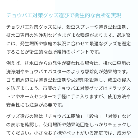
チョウバエの弱点を突くDIY予防のコツ
高温に弱いチョウバエを熱湯で撃退する方法
チョウバエ対策グッズ選びで衛生的な台所を実現
DIYで手軽にできるチョウバエ対策グッズの活
チョウバエ対策グッズには、殺虫スプレーや置き型殺虫剤、
用
排水口専用の洗浄剤などさまざまな種類があります。選ぶ際
家庭で実践できるチョウバエ駆除アイデア
には、発生場所や家庭の状況に合わせて最適なグッズを選定
チョウバエの弱点を知って再発を防ぐポイント
することが衛生的な台所維持のポイントです。
身近な道具でできるチョウバエ予防の裏技
例えば、排水口からの発生が疑われる場合は、排水口専用の
家庭でできる殺虫グッズ活用の極意
洗浄剤やチョウバエバスターのような駆除剤が効果的です。
家庭で選ぶべきチョウバエ殺虫グッズの特徴
ゴミ箱周辺には置き型殺虫剤や忌避剤を設置し、成虫の侵入
チョウバエ駆除に役立つ市販殺虫剤の使い方
を防ぎましょう。市販のチョウバエ対策グッズはドラッグス
自宅で簡単にできるチョウバエ徹底駆除法
トアやホームセンターで手軽に手に入りますが、使用方法や
殺虫剤と粘着シートの併用で効果アップ
安全性にも注意が必要です。
家庭の安全を考えたチョウバエ対策グッズ選び
グッズ選びの際は「チョウバエ駆除」「殺虫」「対策」など
の表示を確認し、使用場所や効果範囲をしっかりチェックし
てください。小さなお子様やペットがいる家庭では、成分や