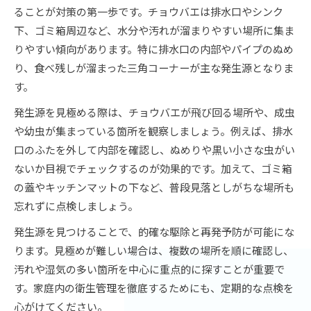
ることが対策の第一歩です。チョウバエは排水口やシンク
自分でできるチョウバエ駆除と予防のポイント
下、ゴミ箱周辺など、水分や汚れが溜まりやすい場所に集ま
市販対策グッズで始める簡単チョウバエ撃退
りやすい傾向があります。特に排水口の内部やパイプのぬめ
市販のチョウバエ対策グッズで手軽に駆除
り、食べ残しが溜まった三角コーナーが主な発生源となりま
おすすめのチョウバエ駆除グッズ活用術
す。
ドラッグストアで人気のチョウバエ撃退アイテ
発生源を見極める際は、チョウバエが飛び回る場所や、成虫
ム
や幼虫が集まっている箇所を観察しましょう。例えば、排水
家庭で使えるチョウバエ殺虫剤の選び方
口のふたを外して内部を確認し、ぬめりや黒い小さな虫がい
市販グッズで始めるチョウバエ再発予防
ないか目視でチェックするのが効果的です。加えて、ゴミ箱
大量発生を防ぐ効果的な駆除法とは
の蓋やキッチンマットの下など、普段見落としがちな場所も
チョウバエの大量発生を防ぐ掃除のコツ
忘れずに点検しましょう。
大量発生前に使いたいチョウバエ対策グッズ
発生源を見つけることで、的確な駆除と再発予防が可能にな
即効性を重視したチョウバエ駆除方法の実践
ります。見極めが難しい場合は、複数の場所を順に確認し、
汚れや湿気の多い箇所を中心に重点的に探すことが重要で
家庭内でできるチョウバエ退治のポイント
す。家庭内の衛生管理を徹底するためにも、定期的な点検を
効果的なチョウバエ殺虫剤の選び方と使い方
心がけてください。