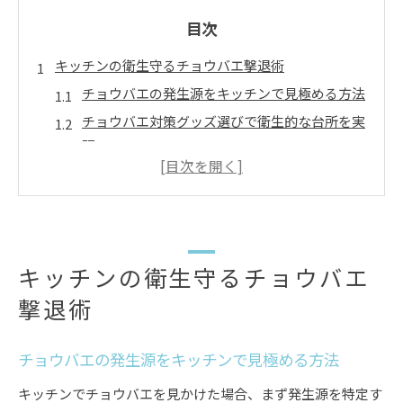
目次
キッチンの衛生守るチョウバエ撃退術
チョウバエの発生源をキッチンで見極める方法
チョウバエ対策グッズ選びで衛生的な台所を実
現
キッチンの排水口に効くチョウバエ駆除のコツ
ドラッグストアで手に入るチョウバエ撃退法
チョウバエを寄せ付けない掃除習慣のポイント
排水口に潜むチョウバエの原因徹底解明
キッチンの衛生守るチョウバエ
排水口がチョウバエ発生源となる理由を解説
撃退術
チョウバエの大量発生は排水の汚れがカギ
家庭の排水口に潜むチョウバエ対策グッズ活用
チョウバエの発生源をキッチンで見極める方法
法
チョウバエ駆除の前に原因を徹底チェック
キッチンでチョウバエを見かけた場合、まず発生源を特定す