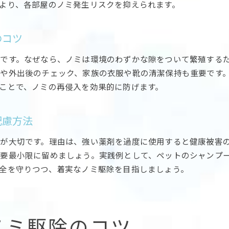
より、各部屋のノミ発生リスクを抑えられます。
ノミ駆除で注目されるハッカ油の特徴と使い方
ノミ駆除に役立つハッカ油の安全な活用術
ノミ駆除でハッカ油を使うメリットと注意点
のコツ
ノミ駆除とハッカ油の組み合わせ実践例
です。なぜなら、ノミは環境のわずかな隙をついて繁殖する
ノミ駆除と自然派成分の比較ポイント
や外出後のチェック、家族の衣服や靴の清潔保持も重要です
ノミ駆除でハッカ油が効果的な理由を解説
ことで、ノミの再侵入を効果的に防げます。
布団やカーペットの徹底ノミ駆除法
ノミ駆除で布団やカーペットを清潔に保つ方法
配慮方法
ノミ駆除を徹底するための布団掃除のコツ
が大切です。理由は、強い薬剤を過度に使用すると健康被害
ノミ駆除でカーペット洗浄に使える道具と手順
要最小限に留めましょう。実践例として、ペットのシャンプ
ノミ駆除のための布団やカーペット干し方
全を守りつつ、着実なノミ駆除を目指しましょう。
ノミ駆除と布団クリーニングのタイミング
ノミ駆除で布団やカーペット保管時の注意点
ノミ駆除スプレーの効果的な活用術
ノミ駆除のコツ
ノミ駆除スプレーの選び方と使い分けポイント