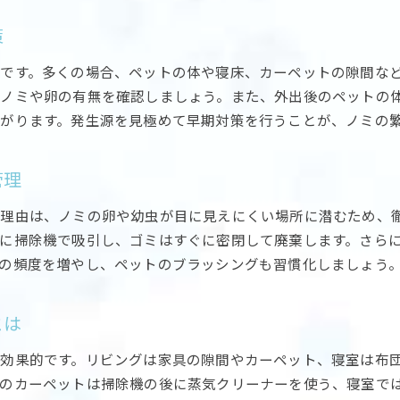
ノミ駆除に効果的な掃除の頻度とコツ
策
ノミ駆除で実践したい部屋ごとの掃除手順
です。多くの場合、ペットの体や寝床、カーペットの隙間な
ノミ駆除を意識したカーペットや布団の対応法
ノミや卵の有無を確認しましょう。また、外出後のペットの
ノミ駆除に役立つ掃除機やローラーの活用法
がります。発生源を見極めて早期対策を行うことが、ノミの
ノミ駆除後の再発を防ぐための掃除ポイント
ノミ駆除で忘れがちな場所の徹底掃除方法
管理
ノミ駆除薬を使う際の注意点と選び方
ノミ駆除薬を安全に使うための基本知識
理由は、ノミの卵や幼虫が目に見えにくい場所に潜むため、
に掃除機で吸引し、ゴミはすぐに密閉して廃棄します。さら
ノミ駆除薬の種類と効果的な選び方
の頻度を増やし、ペットのブラッシングも習慣化しましょう
ノミ駆除薬の使用時に注意したい健康リスク
ノミ駆除薬の副作用と安全な使用方法
とは
ノミ駆除薬と他の駆除法を併用するポイント
ノミ駆除薬の効果を最大限に引き出すコツ
効果的です。リビングは家具の隙間やカーペット、寝室は布
ハッカ油を取り入れた自然派ノミ対策
のカーペットは掃除機の後に蒸気クリーナーを使う、寝室で