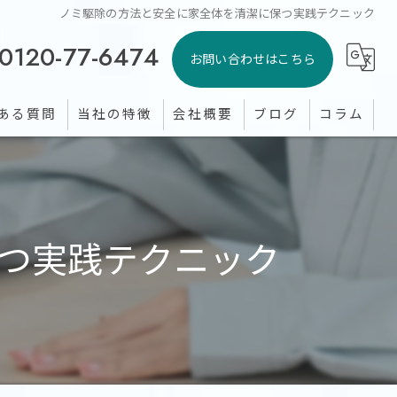
ノミ駆除の方法と安全に家全体を清潔に保つ実践テクニック
0120-77-6474
お問い合わせはこちら
ある質問
当社の特徴
会社概要
ブログ
コラム
シロアリ
ゴキブリ
つ実践テクニック
イタチ
トコジラミ
蚊