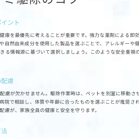
ノミ駆除スプレーで効果を高める使い方のコツ
ノミ駆除スプレーの安全な使用方法と注意点
ポイント
ノミ駆除スプレーを部屋ごとに使い分ける方法
健康を最優先に考えることが重要です。強力な薬剤による即
ノミ駆除とスプレー併用での衛生対策
や自然由来成分を使用した製品を選ぶことで、アレルギーや
ノミ駆除スプレーの効果的な保管と管理法
できる情報源に基づいて選択しましょう。このような安全重視
再発防止のためにできるノミ対策まとめ
ノミ駆除後に実践したい再発防止策の要点
ノミ駆除で習慣づけたい日常の掃除と管理
の配慮
ノミ駆除の再発リスクを減らす生活習慣とは
る配慮が欠かせません。駆除作業時は、ペットを別室に移動さ
ノミ駆除後も安心な家づくりの工夫ポイント
病院で相談し、体質や年齢に合ったものを選ぶことが推奨さ
ノミ駆除と定期的な見直しの重要性を解説
配慮が、家族全員の健康と安全を守ります。
ノミ駆除で家族やペットを守るための継続対策
方法