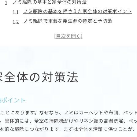
ノミ駆除の基本と家全体の対策法
ノミ駆除の基本を押さえた家全体の対策ポイント
ノミ駆除で重要な発生源の特定と予防策
ノミ駆除のための効果的な掃除と日常管理
ノミ駆除で部屋ごとに工夫した対処法とは
ノミ駆除と再発防止に役立つ衛生管理のコツ
ノミ駆除の実践例と家族・ペットへの配慮方法
安全に実践できるノミ駆除のコツ
家全体の対策法
ノミ駆除で安全性を重視した選び方のポイント
ノミ駆除を成功させるペットや家族への配慮
ノミ駆除で使える安全な掃除グッズと方法
策ポイント
ノミ駆除の薬剤選びで気を付けたいこと
ことにあります。なぜなら、ノミはカーペットや布団、ペッ
ノミ駆除と自然派対策を組み合わせるメリット
。具体的には、全室の掃除機がけやリネン類の高温洗濯、ペ
安全なノミ駆除で気をつけたい生活習慣の工夫
本的な駆除につながります。まずは全体を清潔に保つことが
部屋のノミ退治に効く掃除術とは