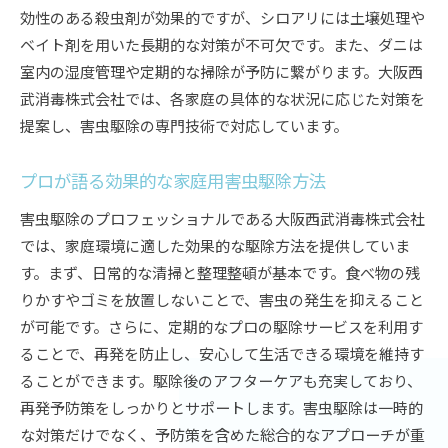
プロの視点から見た最新の駆除技術
効性のある殺虫剤が効果的ですが、シロアリには土壌処理や
駆除と予防の二段構えで家を守る
ベイト剤を用いた長期的な対策が不可欠です。また、ダニは
室内の湿度管理や定期的な掃除が予防に繋がります。大阪西
大阪府での駆除を選ぶ理由
武消毒株式会社では、各家庭の具体的な状況に応じた対策を
害虫駆除の費用対効果を考える
提案し、害虫駆除の専門技術で対応しています。
プロのアドバイスで安心な家づくり
豊富な経験に基づく大阪府の家庭用害虫駆除
プロが語る効果的な家庭用害虫駆除方法
40年の実績が語る駆除の信頼性
害虫駆除のプロフェッショナルである大阪西武消毒株式会社
過去の成功事例から学ぶ駆除戦略
では、家庭環境に適した効果的な駆除方法を提供していま
経験豊かな駆除業者が提供する安心
す。まず、日常的な清掃と整理整頓が基本です。食べ物の残
害虫駆除業者の選び方のコツ
りかすやゴミを放置しないことで、害虫の発生を抑えること
駆除後のフォローアップ体制
が可能です。さらに、定期的なプロの駆除サービスを利用す
大阪府での長年の信頼関係
ることで、再発を防止し、安心して生活できる環境を維持す
ることができます。駆除後のアフターケアも充実しており、
害虫駆除大阪府の家庭を守るプロの実績
再発予防策をしっかりとサポートします。害虫駆除は一時的
大阪府での害虫駆除のスタンダード
な対策だけでなく、予防策を含めた総合的なアプローチが重
実績から見る効果的な駆除プラン