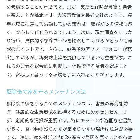
大阪府での駆除市場の現状
を考慮することが重要です。まず、実績と経験が豊富な業者
プロが選ぶ効果的な駆除アイテム
を選ぶことが基本です。大阪西武消毒株式会社のように、長
長期的な視点での駆除プラン
年地域に根差して活動している業者は、顧客からの信頼も厚
く、安心して任せられるでしょう。次に、現地調査をしっか
駆除サービスの進化と今後の展望
り行い、具体的な駆除プランを提案してくれるかどうかも確
大阪府のプロによる信頼の家庭用害虫駆除
認のポイントです。さらに、駆除後のアフターフォローが充
大阪府での駆除業者の比較
実しているか、再発防止策を提供しているかも重要です。こ
プロフェッショナルな駆除チームの強み
れらの要素を総合的に判断し、信頼できる業者を選ぶこと
害虫駆除の相談事例とその解決策
で、安心して暮らせる環境を手に入れることができます。
駆除のプロによる家庭訪問の流れ
駆除後の家を守るメンテナンス法
安心できる契約内容とその実際
大阪府の家庭用駆除の未来
駆除後の家を守るためのメンテナンスは、害虫の再発を防
ぎ、健康的な生活環境を維持するために欠かせません。ま
ず、定期的な清掃が重要です。特にキッチンや浴室など湿気
が多く、食べ物の残りかすが集まりやすい場所は注意が必要
です。次に、家の外部と内部の両方で隙間を塞ぐことも有効