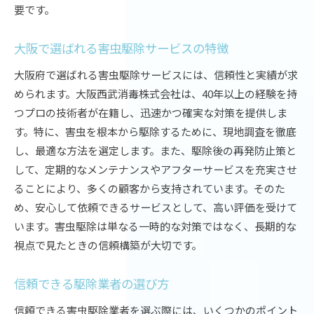
要です。
プロが教える害虫の早期発見法
家庭用駆除サービスの実例
大阪で選ばれる害虫駆除サービスの特徴
顧客満足度を高めるための工夫
大阪府で選ばれる害虫駆除サービスには、信頼性と実績が求
大阪府での安心の駆除保証
められます。大阪西武消毒株式会社は、40年以上の経験を持
大阪府の害虫駆除プロが提供する安心の技術
つプロの技術者が在籍し、迅速かつ確実な対策を提供しま
害虫駆除における最新技術の導入
す。特に、害虫を根本から駆除するために、現地調査を徹底
テクノロジーを活用した駆除方法
し、最適な方法を選定します。また、駆除後の再発防止策と
して、定期的なメンテナンスやアフターサービスを充実させ
プロの技術で健康被害を未然に防ぐ
ることにより、多くの顧客から支持されています。そのた
大阪府での駆除技術の進化
め、安心して依頼できるサービスとして、高い評価を受けて
害虫駆除のエキスパートが推奨する対策
います。害虫駆除は単なる一時的な対策ではなく、長期的な
家庭に優しい駆除技術の選び方
視点で見たときの信頼構築が大切です。
信頼と実績の大阪府家庭用害虫駆除サービス
駆除サービス利用者のリアルな声
信頼できる駆除業者の選び方
信頼できる駆除業者の見極め方
信頼できる害虫駆除業者を選ぶ際には、いくつかのポイント