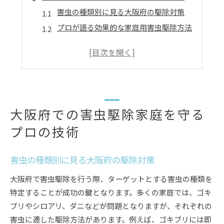
害虫の種類別に見る大阪府の駆除対策
プロが語る効果的な家庭用害虫駆除方法
大阪で選ばれる害虫駆除サービスの特徴
信頼できる駆除業者の選び方
駆除後の家を守るメンテナンス法
害虫駆除大阪府で信頼の技術と安心を提供
大阪府の気候がもたらす害虫の特徴
大阪府での害虫駆除家庭を守る
地域密着型の駆除サービスの利点
プロの技術
害虫が及ぼす健康被害とその対策
駆除のプロが教える安心の理由
害虫の種類別に見る大阪府の駆除対策
大阪府の家庭に適した駆除技術
大阪府で害虫駆除を行う際、ターゲットとする害虫の種類を
利用者の声から学ぶ駆除サービスの評価
特定することが成功の鍵となります。多くの家庭では、ゴキ
家庭用害虫駆除大阪府でのプロの信頼
ブリやシロアリ、ダニなどが問題となりますが、それぞれの
初めての害虫駆除、何をするべきか
害虫に適した駆除方法があります。例えば、ゴキブリには即