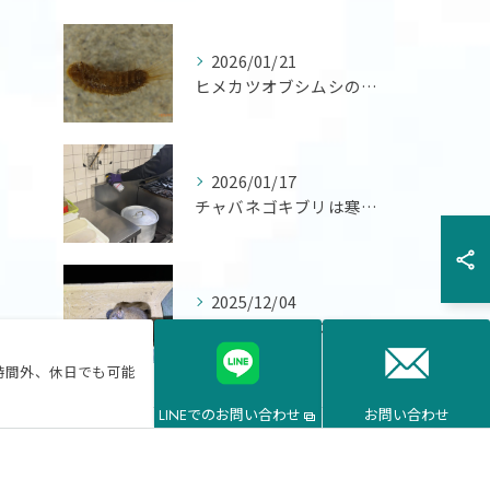
2026/01/21
ヒメカツオブシムシの幼虫による衣類（ウール、絹など）、絨毯、...
2026/01/17
チャバネゴキブリは寒さに非常に弱く20度以下では活動が鈍り、...
2025/12/04
ネズミは病原体の媒介などの衛生面の被害や家屋に侵入し配線をか...
営業時間外、休日でも可能
LINEでのお問い合わせ
お問い合わせ
タグ
Tags