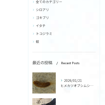
全てのカテゴリー
シロアリ
ゴキブリ
イタチ
トコジラミ
蚊
最近の投稿
Recent Posts
2026/01/21
ヒメカツオブシムシの幼虫による衣類（ウール、絹など）、絨毯、...