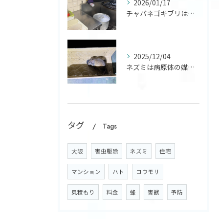
2026/01/17
チャバネゴキブリは寒さに非常に弱く20度以下では活動が鈍り、...
2025/12/04
ネズミは病原体の媒介などの衛生面の被害や家屋に侵入し配線をか...
タグ
Tags
大阪
害虫駆除
ネズミ
住宅
マンション
ハト
コウモリ
見積もり
料金
蜂
害獣
予防