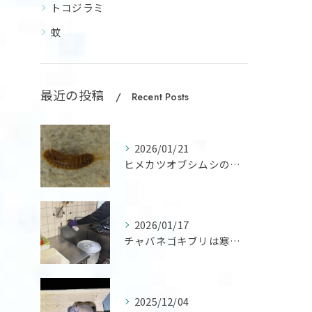
トコジラミ
蚊
最近の投稿
Recent Posts
2026/01/21
ヒメカツオブシムシの幼虫による衣類（ウール、絹など）、絨毯、...
2026/01/17
チャバネゴキブリは寒さに非常に弱く20度以下では活動が鈍り、...
2025/12/04