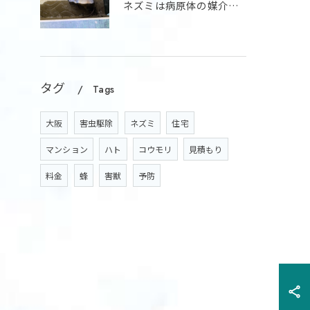
ネズミは病原体の媒介などの衛生面の被害や家屋に侵入し配線をか...
タグ
Tags
大阪
害虫駆除
ネズミ
住宅
マンション
ハト
コウモリ
見積もり
料金
蜂
害獣
予防