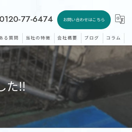
0120-77-6474
お問い合わせはこちら
ある質問
当社の特徴
会社概要
ブログ
コラム
シロアリ
ゴキブリ
た‼️
イタチ
トコジラミ
蚊