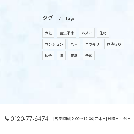
タグ
Tags
大阪
害虫駆除
ネズミ
住宅
マンション
ハト
コウモリ
見積もり
料金
蜂
害獣
予防
0120-77-6474
[営業時間]9:00～19:00[定休日]日曜日