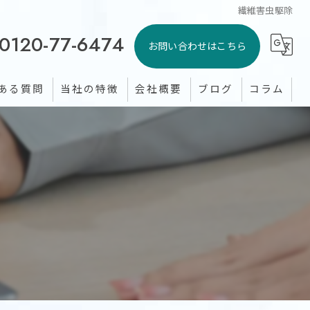
繊維害虫駆除
0120-77-6474
お問い合わせはこちら
ある質問
当社の特徴
会社概要
ブログ
コラム
シロアリ
ゴキブリ
イタチ
トコジラミ
蚊